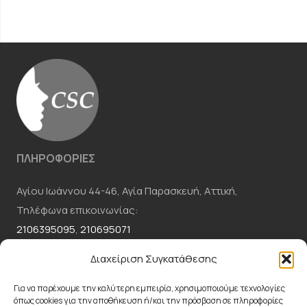
ΠΛΗΡΟΦΟΡΙΕΣ
Αγίου Ιωάννου 44-46, Αγία Παρασκευή, Αττική,
Τηλέφωνα επικοινωνίας:
2106395095
,
210695071
Email:
csc.dermaclinic@gmail.com
Διαχείριση Συγκατάθεσης
ΕΠΙΚΟΙΝΩΝΗΣΤΕ ΜΑΖΙ ΜΑΣ
Για να παρέχουμε την καλύτερη εμπειρία, χρησιμοποιούμε τεχνολογίες
όπως cookies για την αποθήκευση ή/και την πρόσβαση σε πληροφορίες