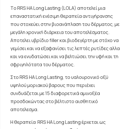
Tο RRS HA Long Lasting (LOLA) αποτελεί μια
επαναστατική ενέσιμη θεραπεία αντιγήρανσης
που στοχεύει στην βιοανάπλαση του δέρματος, με
μεγάλη χρονική διάρκεια του αποτελέσματος.
Αποτελει υβρίδιο filler και βιοδεγέρτη με στόχο να
γεμίσει και να εξαφανίσει τις λεπτές ρυτίδες αλλα
και να ενυδατώσει και να βελτιώσει την υφή και τη
σφριγηλότατα του δέρματος.
Στο RRS HA Long Lasting, το υαλουρονικό οξύ
υψηλού μοριακού βαρους που περιέχει
συνδυάζεται με 15 διαφορετικά αμινοξέα
προσδοκώντας στο βέλτιστο αισθητικό
αποτελεσμα.
Η θεραπεία RRS HA Long Lasting έρχεται ως