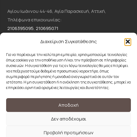
Αγίου Ιωάννου 44-46, Αγία Παρασκευή, Αττική,
Τηλέφωνα επικοινωνίας:
2106395095
,
210695071
Email:
csc.dermaclinic@gmail.com
Διαχείριση Συγκατάθεσης
ΕΠΙΚΟΙΝΩΝΗΣΤΕ ΜΑΖΙ ΜΑΣ
Για να παρέχουμε την καλύτερη εμπειρία, χρησιμοποιούμε τεχνολογίες
όπως cookies για την αποθήκευση ή/και την πρόσβαση σε πληροφορίες
συσκευών. Η συγκατάθεση για τις εν λόγω τεχνολογίες θα μας επιτρέψει
2106395095
να επεξεργαστούμε δεδομένα προσωπικού χαρακτήρα, όπως
συμπεριφορά περιήγησης ή μοναδικά αναγνωριστικά σε αυτόν τον
ιστότοπο. Η μη συγκατάθεση ή η ανάκληση της συγκατάθεσης, μπορεί να
επηρεάσει αρνητικά ορισμένες λειτουργίες και δυνατότητες.
CSC.DERMACLINIC@GMAIL.COM
Όροι χρήσης
Αποδοχή
Πολιτική Απορρήτου
Δεν αποδέχομαι
Προβολή προτιμήσεων
© 2024 CSCdermaplastic| Designed and Developed by