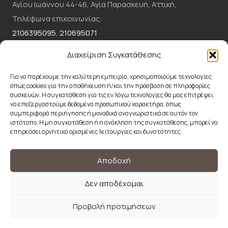
Αγίου Ιωάννου 44-46, Αγία Παρασκευή, Αττική,
Τηλέφωνα επικοινωνίας:
2106395095
,
210695071
Email:
csc.dermaclinic@gmail.com
Διαχείριση Συγκατάθεσης
ΕΠΙΚΟΙΝΩΝΗΣΤΕ ΜΑΖΙ ΜΑΣ
Για να παρέχουμε την καλύτερη εμπειρία, χρησιμοποιούμε τεχνολογίες
όπως cookies για την αποθήκευση ή/και την πρόσβαση σε πληροφορίες
συσκευών. Η συγκατάθεση για τις εν λόγω τεχνολογίες θα μας επιτρέψει
2106395095
να επεξεργαστούμε δεδομένα προσωπικού χαρακτήρα, όπως
συμπεριφορά περιήγησης ή μοναδικά αναγνωριστικά σε αυτόν τον
ιστότοπο. Η μη συγκατάθεση ή η ανάκληση της συγκατάθεσης, μπορεί να
επηρεάσει αρνητικά ορισμένες λειτουργίες και δυνατότητες.
CSC.DERMACLINIC@GMAIL.COM
Όροι χρήσης
Αποδοχή
Πολιτική Απορρήτου
Δεν αποδέχομαι
Προβολή προτιμήσεων
© 2024 CSCdermaplastic| Designed and Developed by
ACMDigital