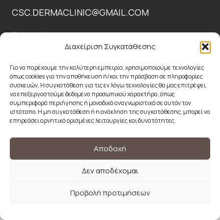
CSC.DERMACLINIC@GMAIL.COM
Όροι χρήσης
Διαχείριση Συγκατάθεσης
Πολιτική Απορρήτου
Για να παρέχουμε την καλύτερη εμπειρία, χρησιμοποιούμε τεχνολογίες
όπως cookies για την αποθήκευση ή/και την πρόσβαση σε πληροφορίες
© 2024 CSCdermaplastic| Designed and Developed by
συσκευών. Η συγκατάθεση για τις εν λόγω τεχνολογίες θα μας επιτρέψει
να επεξεργαστούμε δεδομένα προσωπικού χαρακτήρα, όπως
ACMDigital
συμπεριφορά περιήγησης ή μοναδικά αναγνωριστικά σε αυτόν τον
ιστότοπο. Η μη συγκατάθεση ή η ανάκληση της συγκατάθεσης, μπορεί να
επηρεάσει αρνητικά ορισμένες λειτουργίες και δυνατότητες.
Αποδοχή
Δεν αποδέχομαι
Προβολή προτιμήσεων