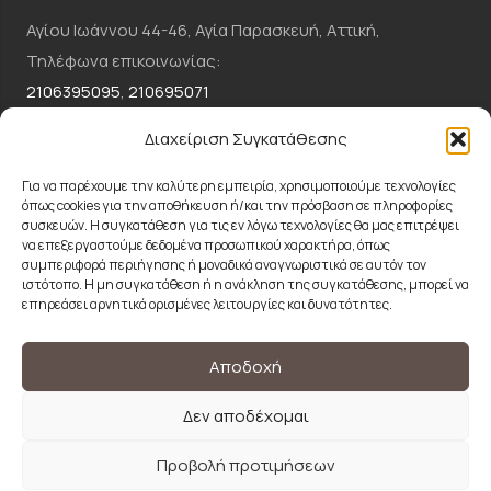
Αγίου Ιωάννου 44-46, Αγία Παρασκευή, Αττική,
Τηλέφωνα επικοινωνίας:
2106395095
,
210695071
Email:
csc.dermaclinic@gmail.com
Διαχείριση Συγκατάθεσης
ΕΠΙΚΟΙΝΩΝΗΣΤΕ ΜΑΖΙ ΜΑΣ
Για να παρέχουμε την καλύτερη εμπειρία, χρησιμοποιούμε τεχνολογίες
όπως cookies για την αποθήκευση ή/και την πρόσβαση σε πληροφορίες
συσκευών. Η συγκατάθεση για τις εν λόγω τεχνολογίες θα μας επιτρέψει
2106395095
να επεξεργαστούμε δεδομένα προσωπικού χαρακτήρα, όπως
συμπεριφορά περιήγησης ή μοναδικά αναγνωριστικά σε αυτόν τον
ιστότοπο. Η μη συγκατάθεση ή η ανάκληση της συγκατάθεσης, μπορεί να
επηρεάσει αρνητικά ορισμένες λειτουργίες και δυνατότητες.
CSC.DERMACLINIC@GMAIL.COM
Όροι χρήσης
Αποδοχή
Πολιτική Απορρήτου
Δεν αποδέχομαι
Προβολή προτιμήσεων
© 2024 CSCdermaplastic| Designed and Developed by