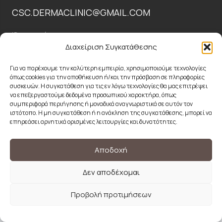
CSC.DERMACLINIC@GMAIL.COM
Όροι χρήσης
Διαχείριση Συγκατάθεσης
Πολιτική Απορρήτου
Για να παρέχουμε την καλύτερη εμπειρία, χρησιμοποιούμε τεχνολογίες
όπως cookies για την αποθήκευση ή/και την πρόσβαση σε πληροφορίες
© 2024 CSCdermaplastic| Designed and Developed by
συσκευών. Η συγκατάθεση για τις εν λόγω τεχνολογίες θα μας επιτρέψει
να επεξεργαστούμε δεδομένα προσωπικού χαρακτήρα, όπως
ACMDigital
συμπεριφορά περιήγησης ή μοναδικά αναγνωριστικά σε αυτόν τον
ιστότοπο. Η μη συγκατάθεση ή η ανάκληση της συγκατάθεσης, μπορεί να
επηρεάσει αρνητικά ορισμένες λειτουργίες και δυνατότητες.
Αποδοχή
Δεν αποδέχομαι
Προβολή προτιμήσεων