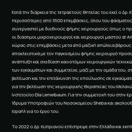
Κατά την διάρκεια της τετραετούς θητείας του εκεί ο Δρ
περισσότερες από 3500 επεμβάσεις, όλου του φάσματος τ
συνεργαστεί με διεθνούς φήμης χειρουργούς όπως ο πρω
οι διάσημοι μικροχειρουργοί και χειρουργοί μαστού dr Ari
χώρας στις επεμβάσεις μετα από μαζική απώλεια βάρους d
αποκλειστικά με τον παγκοσμίου φήμης χειρουργό προσώπ
ανάπτυξη και σχεδίαση καινοτόμων χειρουργικών τεχνικώ
των εγκαυμάτων και συμμετείχε, μαζί με την ομάδα του,
βελτίωση και την επιτάχυνση της επούλωσης σε εγκαύματα
για την βελτίωση της χειρουργικής θεραπείας του Μελα
Ινστιτούτο Ella Lemelbaum. Για την συμμετοχή του στην έ
Ίδρυμα Υποτροφιών του Νοσοκομείου Sheba και ακολούθω
Ισραήλ για το έργο του.
Το 2022 ο Δρ. Κυπριανού επέστρεψε στην Ελλάδα και εκ