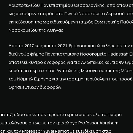
Αριστοτελείου Πανεπιστημίου Θεσσαλονίκης, από όπου απ
ως ασκούμενη ιατρός στο Γενικό Νοσοκομείο Λεμεσού, στη
εκπαίδευση της ως ειδικευόμενη ιατρός Εσωτερικής Παθολ
Νοσοκομείου της Αθήνας.
Από το 2017 έως και το 2021 ξεκίνησε και ολοκλήρωσε την
διεθνούς φήμης Πανεπιστημιακό Νοσοκομείο Hadassah Ei
αποτελεί κέντρο αναφοράς για τις Αλωπεκίες και τις Φλεγ
ευρύτερη περιοχή της Ανατολικής Μεσογείου και της Μέσης 
του Νόμπελ Ειρήνης για την ισότιμη περίθαλψη που προσέ
θρησκευτικών διαφορών.
 Φαϊτατζιάδου απέκτησε τεράστια εμπειρία σε όλο το φάσμα
ρματολόγους όπως με τον τριχολόγο Professor Abraham
h και τον Professor Yuval Ramot με εξειδίκευση στις