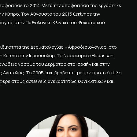
οφοίτησε το 2014. Μετά την αποφοίτηση της εργάστηκε
ν Κύπρο. Τον Αύγουστο του 2015 ξεκίνησε την
ογίας στην Παθολογική Κλινική του Ψυχιατρικού
 ειδικότητα της Δερματολογίας – Αφροδισιολογίας, στο
n Kerem στην Ιερουσαλήμ. Το Νοσοκομείο Hadassah
μονώδεις νόσους του Δέρματος στο Ισραήλ και στην
Ανατολής. Το 2005 έιχε βραβευτεί με τον τιμητικό τίτλο
φερε στους ασθενείς ανεξαρτήτως εθνικιστικών και