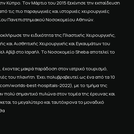
ν Κύπρο. Τον Μάρτιο του 2015 ξεκίνησε την εκπαίδευση
από τις πιο παραγωγικές και ιστορικές χειρουργικές
αιείου Πανεπιστημιακού Νοσοκομείου Αθηνών.
ολοκλήρωσε την ειδικότητα της Πλαστικής Χειρουργικής,
ς και Αισθητικής Χειρουργικής και Εγκαυμάτων του
ελ Αβίβ στο Ισραήλ. Το Νοσοκομείο Sheba αποτελεί το
, έχοντας μακρά παράδοση στον ιατρικό τουρισμό,
ές του πλανήτη. Έχει πολυβραβευτεί ως ένα από τα 10
om/worlds-best-hospitals-2022), με το τμήμα της
αν πολύ σημαντικό πυλώνα στον τομέα της έρευνας και
κεται το μεγαλύτερο και ταυτόχρονα το μοναδικό
 θα