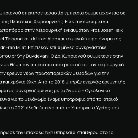
. Κυπριανού απέκτησε τεραστία εμπειρία συμμετέχοντας σε
ης Πλαστικής Χειρουργικής. Είχε την ευκαιρία να
τοπόρος στην Χειρουργική εγκαυμάτων Prof. Josef Haik,
el Tissone και dr Liran Alon και το μεγαλύτερο όνομα της
r Eran Milat. Επιπλέον επί 6 μήνες συνεργάστηκε
ου dr Shy Duvdevani. Ο Δρ. Κυπριανού συμμετείχε στην
ν με θέμα την αποκατάσταση μαστού και την χειρουργική
 στην έρευνα νέων πρωτοποριακών μεθόδων για την
 και χρόνια έλκη. Από το 2018 υπήρξε ενεργός ερευνητής
νώματος συνεργαζόμενος με το Άνοσό – Ογκολογικό
ρευνα για το μελάνωμα έλαβε υποτροφία από το Ιατρικό
ς το 2021 έλαβε έπαινο από το Υπουργείο Υγείας του
πλήρωσε την υποχρεωτική υπηρεσία Υπαίθρου στο 1ο