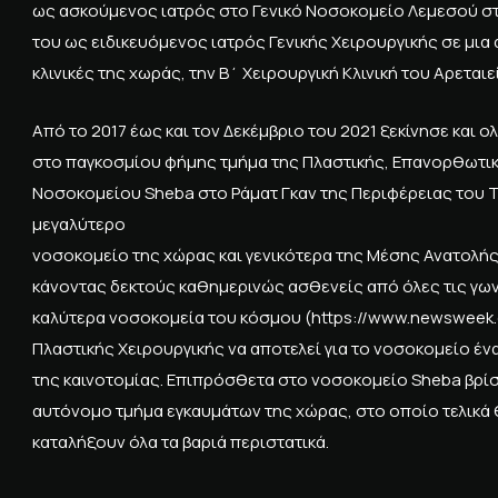
ως ασκούμενος ιατρός στο Γενικό Νοσοκομείο Λεμεσού στη
του ως ειδικευόμενος ιατρός Γενικής Χειρουργικής σε μια 
κλινικές της χωράς, την Β΄ Χειρουργική Κλινική του Αρετ
Από το 2017 έως και τον Δεκέμβριο του 2021 ξεκίνησε και 
στο παγκοσμίου φήμης τμήμα της Πλαστικής, Επανορθωτική
Νοσοκομείου Sheba στο Ράματ Γκαν της Περιφέρειας του Τ
μεγαλύτερο
νοσοκομείο της χώρας και γενικότερα της Μέσης Ανατολής
κάνοντας δεκτούς καθημερινώς ασθενείς από όλες τις γωνι
καλύτερα νοσοκομεία του κόσμου (https://www.newsweek.c
Πλαστικής Χειρουργικής να αποτελεί για το νοσοκομείο έν
της καινοτομίας. Επιπρόσθετα στο νοσοκομείο Sheba βρίσ
αυτόνομο τμήμα εγκαυμάτων της χώρας, στο οποίο τελικά
καταλήξουν όλα τα βαριά περιστατικά.