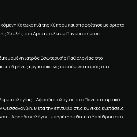
εχόμενη Κατωκοπιά της Κύπρου και αποφοίτησε με άριστα
ρικής Σχολής του Αριστοτέλειου Πανεπιστήμιου
ειδικευομένη ιατρός Εσωτερικής Παθολογίας στο
 επι 6 μήνες εργάστηκε ως ασκούμενη ιατρός στη
 Δερματολογίας – Αφροδισιολογίας στο Πανεπιστημιακό
Θεσσαλονίκη. Μετα την επιτυχία στις εθνικές εξετάσεις
λόγου – Αφροδισιολόγου, υπηρέτησε θητεία Υπαίθρου στο