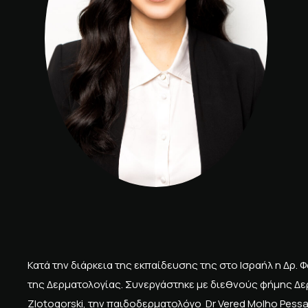
Κατά την διάρκεια της εκπαίδευσης της στο Ισραήλ η Δρ.
της Δερματολογίας. Συνεργάστηκε με διεθνούς φήμης Δε
Zlotogorski, την παιδοδερματολόγο Dr Vered Molho Pessac